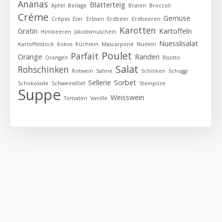
Ananas
Blätterteig
Apfel
Beilage
Braten
Broccoli
Créme
Gemüse
Crêpes
Eier
Erbsen
Erdbeer
Erdbeeren
Karotten
Gratin
Kartoffeln
Himbeeren
Jakobsmuscheln
Nuesslisalat
Kartoffelstock
Kokos
Küchlein
Mascarpone
Nudeln
Poulet
Parfait
Orange
Randen
Orangen
Risotto
Salat
Rohschinken
Rotwein
Sahne
Schinken
Schoggi
Sellerie
Sorbet
Schokolade
Schweinsfilet
Steinpilze
Suppe
Weisswein
Tomaten
Vanille