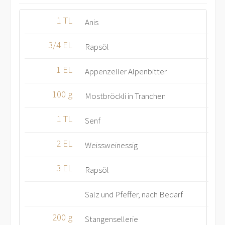
1 TL
Anis
3/4 EL
Rapsöl
1 EL
Appenzeller Alpenbitter
100 g
Mostbröckli in Tranchen
1 TL
Senf
2 EL
Weissweinessig
3 EL
Rapsöl
Salz und Pfeffer, nach Bedarf
200 g
Stangensellerie