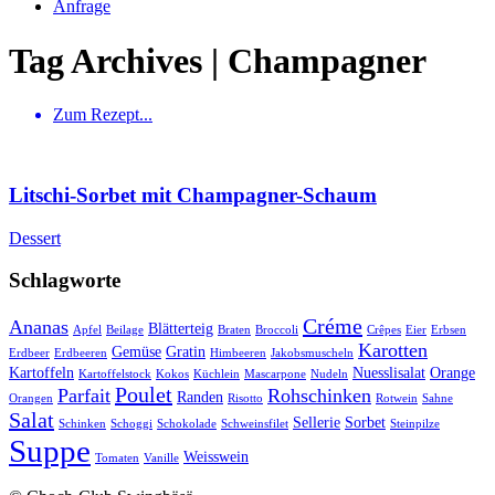
Anfrage
Tag Archives | Champagner
Zum Rezept...
Litschi-Sorbet mit Champagner-Schaum
Dessert
Schlagworte
Créme
Ananas
Blätterteig
Apfel
Beilage
Braten
Broccoli
Crêpes
Eier
Erbsen
Karotten
Gemüse
Gratin
Erdbeer
Erdbeeren
Himbeeren
Jakobsmuscheln
Kartoffeln
Nuesslisalat
Orange
Kartoffelstock
Kokos
Küchlein
Mascarpone
Nudeln
Poulet
Parfait
Rohschinken
Randen
Orangen
Risotto
Rotwein
Sahne
Salat
Sellerie
Sorbet
Schinken
Schoggi
Schokolade
Schweinsfilet
Steinpilze
Suppe
Weisswein
Tomaten
Vanille