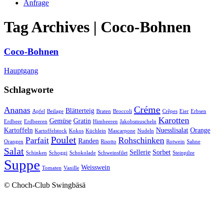
Anfrage
Tag Archives | Coco-Bohnen
Coco-Bohnen
Hauptgang
Schlagworte
Créme
Ananas
Blätterteig
Apfel
Beilage
Braten
Broccoli
Crêpes
Eier
Erbsen
Karotten
Gemüse
Gratin
Erdbeer
Erdbeeren
Himbeeren
Jakobsmuscheln
Kartoffeln
Nuesslisalat
Orange
Kartoffelstock
Kokos
Küchlein
Mascarpone
Nudeln
Poulet
Parfait
Rohschinken
Randen
Orangen
Risotto
Rotwein
Sahne
Salat
Sellerie
Sorbet
Schinken
Schoggi
Schokolade
Schweinsfilet
Steinpilze
Suppe
Weisswein
Tomaten
Vanille
© Choch-Club Swingbäsä