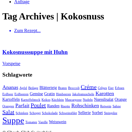
Anfrage
Tag Archives | Kokosnuss
Zum Rezept...
Kokosnusssuppe mit Huhn
Vorspeise
Schlagworte
Créme
Ananas
Blätterteig
Apfel
Beilage
Braten
Broccoli
Crêpes
Eier
Erbsen
Karotten
Gemüse
Gratin
Erdbeer
Erdbeeren
Himbeeren
Jakobsmuscheln
Kartoffeln
Nuesslisalat
Orange
Kartoffelstock
Kokos
Küchlein
Mascarpone
Nudeln
Poulet
Parfait
Rohschinken
Randen
Orangen
Risotto
Rotwein
Sahne
Salat
Sellerie
Sorbet
Schinken
Schoggi
Schokolade
Schweinsfilet
Steinpilze
Suppe
Weisswein
Tomaten
Vanille