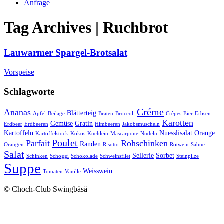
Anfrage
Tag Archives | Ruchbrot
Lauwarmer Spargel-Brotsalat
Vorspeise
Schlagworte
Créme
Ananas
Blätterteig
Apfel
Beilage
Braten
Broccoli
Crêpes
Eier
Erbsen
Karotten
Gemüse
Gratin
Erdbeer
Erdbeeren
Himbeeren
Jakobsmuscheln
Kartoffeln
Nuesslisalat
Orange
Kartoffelstock
Kokos
Küchlein
Mascarpone
Nudeln
Poulet
Parfait
Rohschinken
Randen
Orangen
Risotto
Rotwein
Sahne
Salat
Sellerie
Sorbet
Schinken
Schoggi
Schokolade
Schweinsfilet
Steinpilze
Suppe
Weisswein
Tomaten
Vanille
© Choch-Club Swingbäsä