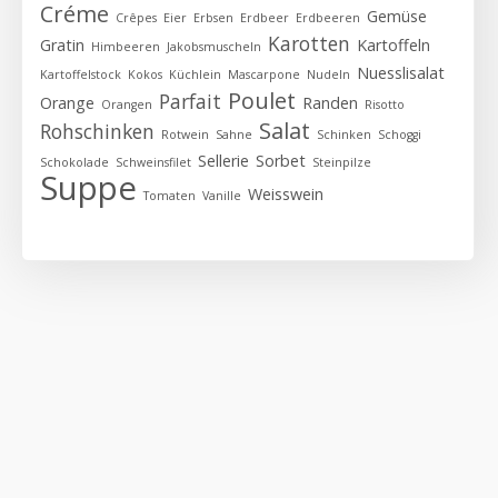
Créme
Gemüse
Crêpes
Eier
Erbsen
Erdbeer
Erdbeeren
Karotten
Gratin
Kartoffeln
Himbeeren
Jakobsmuscheln
Nuesslisalat
Kartoffelstock
Kokos
Küchlein
Mascarpone
Nudeln
Poulet
Parfait
Orange
Randen
Orangen
Risotto
Salat
Rohschinken
Rotwein
Sahne
Schinken
Schoggi
Sellerie
Sorbet
Schokolade
Schweinsfilet
Steinpilze
Suppe
Weisswein
Tomaten
Vanille