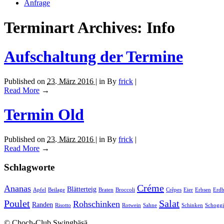
Anfrage
Terminart Archives: Info
Aufschaltung der Termine
Published on
23. März 2016 |
in
By
frick
|
Read More
→
Termin Old
Published on
23. März 2016 |
in
By
frick
|
Read More
→
Schlagworte
Créme
Ananas
Blätterteig
Apfel
Beilage
Braten
Broccoli
Crêpes
Eier
Erbsen
Erdb
Poulet
Salat
Rohschinken
Randen
Risotto
Rotwein
Sahne
Schinken
Schoggi
© Choch-Club Swingbäsä