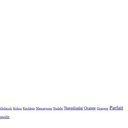
Parfait
Nuesslisalat
Orange
ffelstock
Kokos
Küchlein
Mascarpone
Nudeln
Orangen
sswein