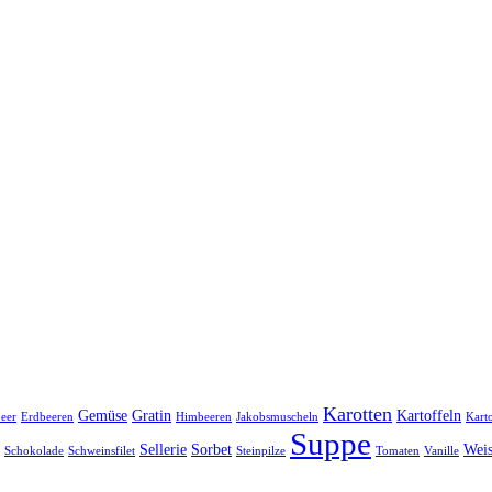
Karotten
Gemüse
Gratin
Kartoffeln
eer
Erdbeeren
Himbeeren
Jakobsmuscheln
Karto
Suppe
Sellerie
Sorbet
Wei
Schokolade
Schweinsfilet
Steinpilze
Tomaten
Vanille