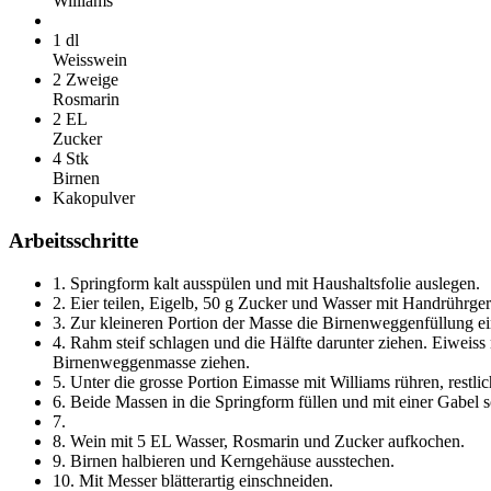
Williams
1 dl
Weisswein
2 Zweige
Rosmarin
2 EL
Zucker
4 Stk
Birnen
Kakopulver
Arbeitsschritte
1.
Springform kalt ausspülen und mit Haushaltsfolie auslegen.
2.
Eier teilen, Eigelb, 50 g Zucker und Wasser mit Handrührge
3.
Zur kleineren Portion der Masse die Birnenweggenfüllung ei
4.
Rahm steif schlagen und die Hälfte darunter ziehen. Eiweiss m
Birnenweggenmasse ziehen.
5.
Unter die grosse Portion Eimasse mit Williams rühren, rest
6.
Beide Massen in die Springform füllen und mit einer Gabel s
7.
8.
Wein mit 5 EL Wasser, Rosmarin und Zucker aufkochen.
9.
Birnen halbieren und Kerngehäuse ausstechen.
10.
Mit Messer blätterartig einschneiden.