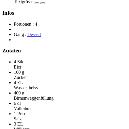
Textgrösse
Infos
Portionen :
4
Gang :
Dessert
Zutaten
4 Stk
Eier
100 g
Zucker
4 EL
Wasser, heiss
400 g
Birnenweggenfüllung
6 dl
Vollrahm
1 Prise
Salz
3 EL