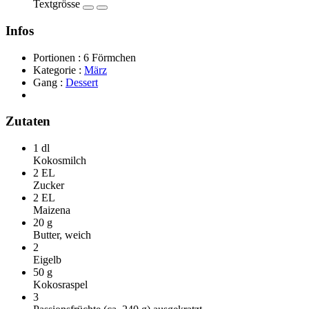
Textgrösse
Infos
Portionen :
6 Förmchen
Kategorie :
März
Gang :
Dessert
Zutaten
1 dl
Kokosmilch
2 EL
Zucker
2 EL
Maizena
20 g
Butter, weich
2
Eigelb
50 g
Kokosraspel
3