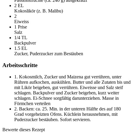
Passionsfrüchte (ca. 240 g) ausgekratzt
2 EL
Kokoslikör (z. B. Malibu)
2
Eiweiss
1 Prise
Salz
1/4 TL
Backpulver
1.5 EL
Zucker, Puderzucker zum Bestäuben
Arbeitsschritte
1.
Kokosmilch, Zucker und Maizena gut verrühren, unter
Rühren aufkochen, auskühlen. Butter und alle Zutaten bis und
mit Likör beigeben, gut verrühren. Eiweisse und Salz steif
schlagen. Backpulver und Zucker beigeben, kurz weiter
schlagen. Ei-Schnee sorgfältig darunterziehen. Masse in
Förmchen verteilen
2.
Backen: ca. 25. Min. in der unteren Hälfte des auf 180
Grad vorgeheizten Ofens. Küchlein herausnehmen, mit
Puderzucker bestäuben. Sofort servieren.
Bewerte dieses Rezept