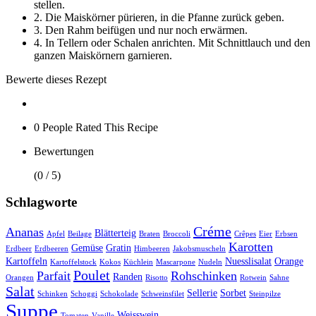
stellen.
2.
Die Maiskörner pürieren, in die Pfanne zurück geben.
3.
Den Rahm beifügen und nur noch erwärmen.
4.
In Tellern oder Schalen anrichten. Mit Schnittlauch und den
ganzen Maiskörnern garnieren.
Bewerte dieses Rezept
0 People
Rated This Recipe
Bewertungen
(0 / 5)
Schlagworte
Créme
Ananas
Blätterteig
Apfel
Beilage
Braten
Broccoli
Crêpes
Eier
Erbsen
Karotten
Gemüse
Gratin
Erdbeer
Erdbeeren
Himbeeren
Jakobsmuscheln
Kartoffeln
Nuesslisalat
Orange
Kartoffelstock
Kokos
Küchlein
Mascarpone
Nudeln
Poulet
Parfait
Rohschinken
Randen
Orangen
Risotto
Rotwein
Sahne
Salat
Sellerie
Sorbet
Schinken
Schoggi
Schokolade
Schweinsfilet
Steinpilze
Suppe
Weisswein
Tomaten
Vanille