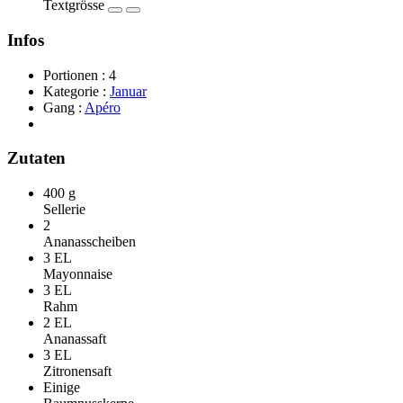
Textgrösse
Infos
Portionen :
4
Kategorie :
Januar
Gang :
Apéro
Zutaten
400 g
Sellerie
2
Ananasscheiben
3 EL
Mayonnaise
3 EL
Rahm
2 EL
Ananassaft
3 EL
Zitronensaft
Einige