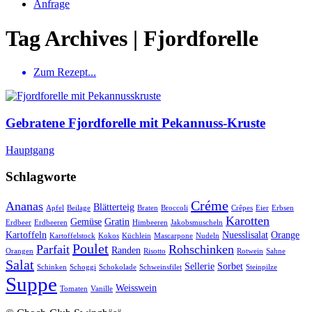
Anfrage
Tag Archives | Fjordforelle
Zum Rezept...
Gebratene Fjordforelle mit Pekannuss-Kruste
Hauptgang
Schlagworte
Créme
Ananas
Blätterteig
Apfel
Beilage
Braten
Broccoli
Crêpes
Eier
Erbsen
Karotten
Gemüse
Gratin
Erdbeer
Erdbeeren
Himbeeren
Jakobsmuscheln
Kartoffeln
Nuesslisalat
Orange
Kartoffelstock
Kokos
Küchlein
Mascarpone
Nudeln
Poulet
Parfait
Rohschinken
Randen
Orangen
Risotto
Rotwein
Sahne
Salat
Sellerie
Sorbet
Schinken
Schoggi
Schokolade
Schweinsfilet
Steinpilze
Suppe
Weisswein
Tomaten
Vanille